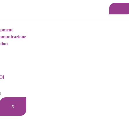
opment
omunicazione
Il Team di JESAP
tion
OI
R
X