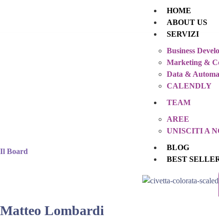
HOME
ABOUT US
SERVIZI
Business Devel
Marketing & C
Data & Automa
CALENDLY
TEAM
AREE
UNISCITI A N
BLOG
Il Board
BEST SELLE
Matteo Lombardi